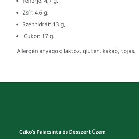
Fehérje: 4,7 g,
Zsír: 4,6 g,
Szénhidrát: 13 g,
Cukor: 17 g.
Allergén anyagok: laktóz, glutén, kakaó, tojás.
Cziko’s Palacsinta és Desszert Üzem