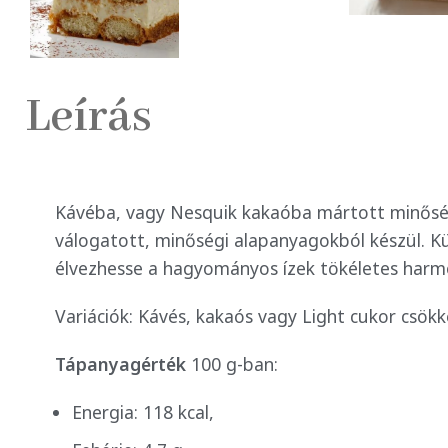
Leírás
Kávéba, vagy Nesquik kakaóba mártott minőségi
válogatott, minőségi alapanyagokból készül. K
élvezhesse a hagyományos ízek tökéletes harmó
Variációk: Kávés, kakaós vagy Light cukor csökk
Tápanyagérték
100 g-ban:
Energia: 118 kcal,