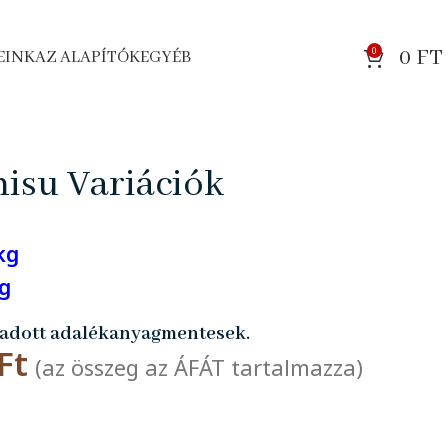
0
0
FT
EINK
AZ ALAPÍTÓK
EGYÉB
misu Variációk
kg
kg
adott adalékanyagmentesek.
Ft
(az összeg az ÁFÁT tartalmazza)