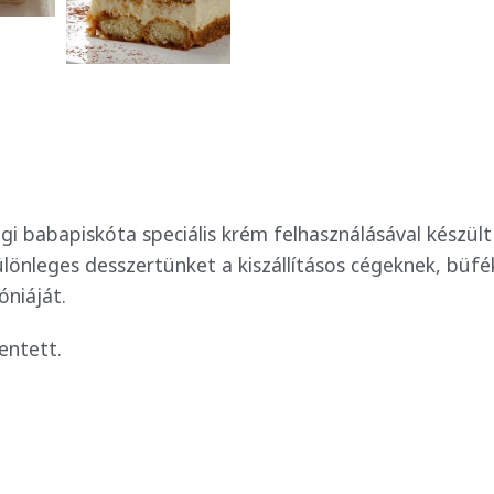
 babapiskóta speciális krém felhasználásával készült 
ülönleges desszertünket a kiszállításos cégeknek, bü
niáját.
entett.