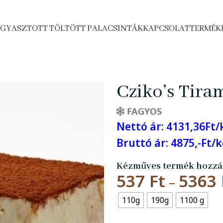
GYASZTOTT TÖLTÖTT PALACSINTÁK
KAPCSOLAT
TERMÉK
Cziko’s Tira
Nettó ár: 4131,36Ft/
Bruttó ár: 4875,-Ft/
Kézműves termék hozzá
537
Ft
5363
–
110g
190g
1100 g