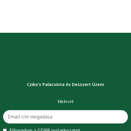
Cziko’s Palacsinta és Desszert Üzem
Hírlevél
Elfogadom a GDPR nyilatkozatot