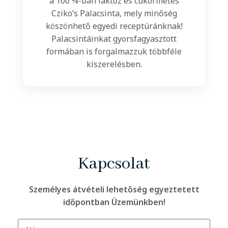
a 100 %-ban laktóz és cukormetes
Cziko’s Palacsinta, mely minőség
köszönhető egyedi receptúránknak!
Palacsintáinkat gyorsfagyasztott
formában is forgalmazzuk többféle
kiszerelésben.
Kapcsolat
Személyes átvételi lehetőség egyeztetett
időpontban Üzemünkben!