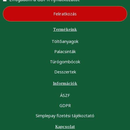
Feliratkozás
Termékeink
Töltőanyagok
Palacsinták
Túrógombócok
Desszertek
Információk
ÁSZF
GDPR
Simplepay fizetési tájékoztató
Kapcsolat