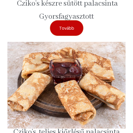
Cziko’s készre sütött palacsinta
Gyorsfagyasztott
Tovább
Cziko’s teljes kiőrlésű palacsinta