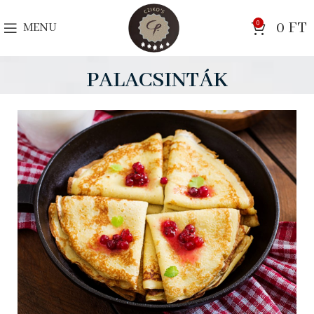
0
0
FT
MENU
PALACSINTÁK