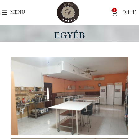
0
0
FT
MENU
EGYÉB