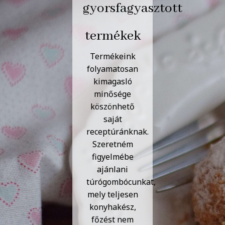
gyorsfagyasztott
termékek
Termékeink
folyamatosan
kimagasló
minősége
köszönhető
saját
receptúránknak.
Szeretném
figyelmébe
ajánlani
túrógombócunkat,
mely teljesen
konyhakész,
főzést nem