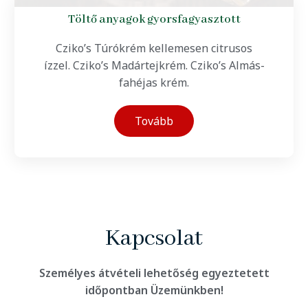
Töltő anyagok gyorsfagyasztott
Cziko’s Túrókrém kellemesen citrusos
ízzel. Cziko’s Madártejkrém. Cziko’s Almás-
fahéjas krém.
Tovább
Kapcsolat
Személyes átvételi lehetőség egyeztetett
időpontban Üzemünkben!