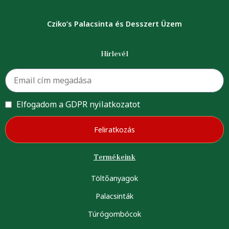
Cziko’s Palacsinta és Desszert Üzem
Hírlevél
Elfogadom a GDPR nyilatkozatot
Feliratkozás
Termékeink
Töltőanyagok
Palacsinták
Túrógombócok