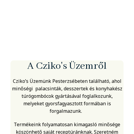
A Cziko's Üzemről
Cziko’s Üzemünk Pesterzsébeten található, ahol
minőségi palacsinták, desszertek és konyhakész
túrógombócok gyártásával foglalkozunk,
melyeket gyorsfagyasztott formában is
forgalmazunk.
Termékeink folyamatosan kimagasló minősége
köszönhető saját receptúránknak. Szeretném