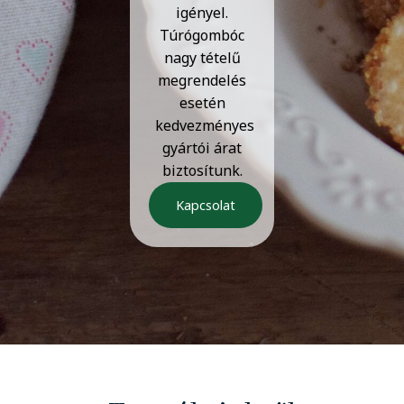
igényel.
Túrógombóc
nagy tételű
megrendelés
esetén
kedvezményes
gyártói árat
biztosítunk.
Kapcsolat