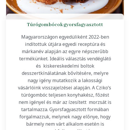
Túrógombócok gyorsfagyasztott
Magyarországon egyedüliként 2022-ben
indítottuk útjára egyedi receptúra és
márkanév alapján az egyre népszerűbb
termékünket. Ideális választás vendéglátó
és kiskereskedelmi boltok
desszertkínálatának bővítésére, melyre
nagy igény mutatkozik a lakossági
vásárlóink visszajelzései alapján. A Cziko’s
túrógombóc teljesen konyhakész, főzést
nem igényel és már az ízesített morzsát is
tartalmazza. Gyorsfagyasztott formában
forgalmazzuk, melynek nagy előnye, hogy
bármely nem várt alkalom esetén is