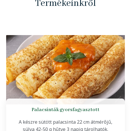
Termékeinkről
Palacsinták gyorsfagyasztott
A készre sütött palacsinta 22 cm átmérőjű,
súlya 42-50 g hűtve 3 napig tárolhatók.