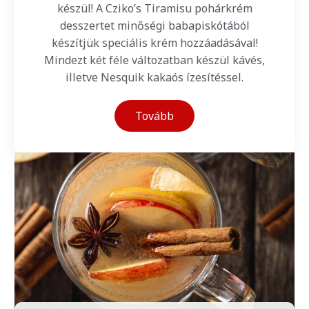
készül! A Cziko’s Tiramisu pohárkrém
desszertet minőségi babapiskótából
készítjük speciális krém hozzáadásával!
Mindezt két féle változatban készül kávés,
illetve Nesquik kakaós ízesítéssel.
Tovább