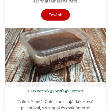
azonnal felhasználható.
Tovább
Desszertek gyorsfagyasztott
Cziko’s Somlói Galuskánk saját készítésű
piskótával, sziruppal és csokiöntettel