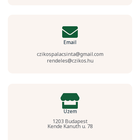
Email
czikospalacsinta@gmail.com
rendeles@czikos.hu
Üzem
1203 Budapest
Kende Kanuth u. 78