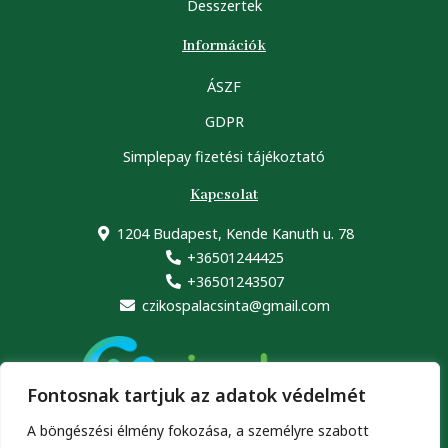
Desszertek
Információk
ÁSZF
GDPR
Simplepay fizetési tájékoztató
Kapcsolat
1204 Budapest, Kende Kanuth u. 78
+36501244425
+36501243507
czikospalacsinta@gmail.com
Fontosnak tartjuk az adatok védelmét
A böngészési élmény fokozása, a személyre szabott